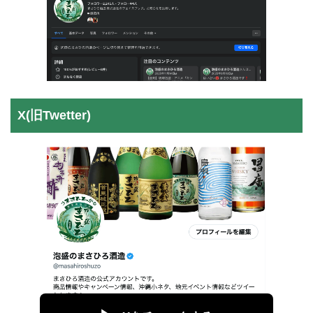
X(旧Twetter)