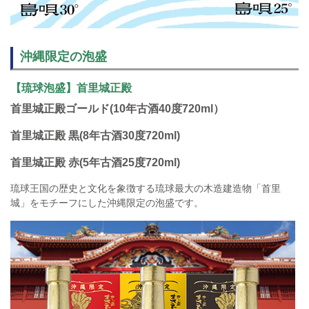
沖縄限定の泡盛
【琉球泡盛】首里城正殿
首里城正殿ゴールド(10年古酒40度720ml）
首里城正殿 黒(8年古酒30度720ml)
首里城正殿 赤(5年古酒25度720ml)
琉球王国の歴史と文化を象徴する琉球最大の木造建造物「首里
城」をモチーフにした沖縄限定の泡盛です。