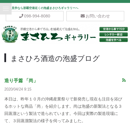
泡盛酒造見学なら那覇空港近くの泡盛まさひろギャラリーへ
098-994-8080
お問い合わせ
まさひろ酒造の泡盛ブログ
造り手篇 「尚」
2020/04/24 9:15
本日は、昨年１０月の沖縄産業祭りで新発売し現在も注目を浴び
るホットな商品「尚」を紹介します。尚は泡盛の新製法となる３
回蒸溜という製法で造られています。今回は実際の製造現場に
て、３回蒸溜製法の様子を伺ってみました。